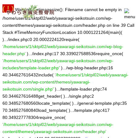
( ! )
Warning: getimagesize(): Filename cannot be empty in
/home/users/1/sktpl02/web/yawaragi-seikotsuin.com/wp-
content/themes/yawaragi-seikotsuin.com/header.php on line
39
Call
Stack #TimeMemoryFunctionLocation 10.0001221264{main}(
).../index.php
:
0 20.0002224120require(
'/home/users/1/sktpl02/web/yawaragi-seikotsuin.com/wp-blog-
header.php'
).../index.php
:
17 30.339027588536require_once(
'/home/users/1/sktpl02/web/yawaragi-seikotsuin.com/wp-
includes/template-loader.php'
).../wp-blog-header.php
:
16
40.344627616432include(
'/home/users/1/sktpl02/web/yawaragi-
seikotsuin.com/wp-content/themes/yawaragi-
seikotsuin.com/single.php'
).../template-loader.php
:
74
50.344627616488get_header( ).../single.php
:
2
60.348527680560locate_template( ).../general-template.php
:
35
70.348527680840load_template( ).../template.php
:
417
80.349227778304require_once(
'/home/users/1/sktpl02/web/yawaragi-seikotsuin.com/wp-
content/themes/yawaragi-seikotsuin.com/header.php'