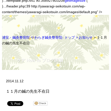
).../template.php
:
441 90.358927803208
getimagesize
(
).../header.php
:
39 http://yawaragi-seikotsuin.com/wp-
content/themes/yawaragi-seikotsuin.com/images/default.png" />
浦安・鍼灸整骨院-やわらぎ鍼灸整骨院- トップ >
お知らせ
> １１月
の鍼の先生不在日
ケア How to ブログ詳細
2014.11.12
１１月の鍼の先生不在日