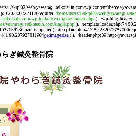
sers/1/sktpl02/web/yawaragi-seikotsuin.com/wp-content/themes/yawara
hp
:
0 20.0002224120require(
'/home/users/1/sktpl02/web/yawaragi-seik
-seikotsuin.com/wp-includes/template-loader.php'
).../wp-blog-header.
es/yawaragi-seikotsuin.com/single.php'
).../template-loader.php
:
74 50.
1527689536load_template( ).../template.php
:
417 80.232027787000req
:
441 90.237927811904
getimagesize
( ).../header.php
:
39 http://yawarag
らぎ鍼灸整骨院-