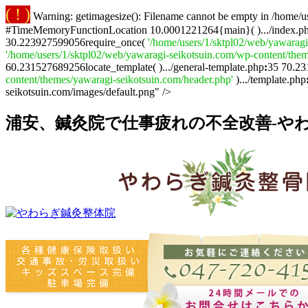
( ! )
Warning: getimagesize(): Filename cannot be empty in /home/u
#TimeMemoryFunctionLocation 10.0001221264{main}( ).../index.p
30.223927599056require_once(
'/home/users/1/sktpl02/web/yawaragi
'/home/users/1/sktpl02/web/yawaragi-seikotsuin.com/wp-content/them
60.231527689256locate_template( ).../general-template.php
:
35 70.23
content/themes/yawaragi-seikotsuin.com/header.php'
).../template.php
seikotsuin.com/images/default.png" />
浦安、鍼灸院で仕事疲れの不全改善-やわ