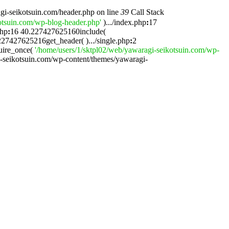
gi-seikotsuin.com/header.php on line
39
Call Stack
otsuin.com/wp-blog-header.php'
).../index.php
:
17
php
:
16 40.227427625160include(
227427625216get_header( ).../single.php
:
2
uire_once(
'/home/users/1/sktpl02/web/yawaragi-seikotsuin.com/wp-
i-seikotsuin.com/wp-content/themes/yawaragi-