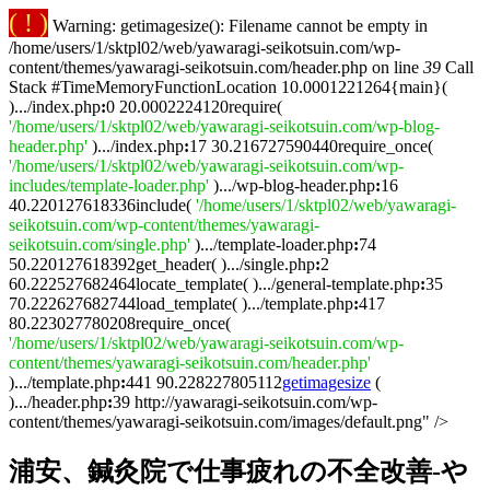
( ! )
Warning: getimagesize(): Filename cannot be empty in
/home/users/1/sktpl02/web/yawaragi-seikotsuin.com/wp-
content/themes/yawaragi-seikotsuin.com/header.php on line
39
Call
Stack #TimeMemoryFunctionLocation 10.0001221264{main}(
).../index.php
:
0 20.0002224120require(
'/home/users/1/sktpl02/web/yawaragi-seikotsuin.com/wp-blog-
header.php'
).../index.php
:
17 30.216727590440require_once(
'/home/users/1/sktpl02/web/yawaragi-seikotsuin.com/wp-
includes/template-loader.php'
).../wp-blog-header.php
:
16
40.220127618336include(
'/home/users/1/sktpl02/web/yawaragi-
seikotsuin.com/wp-content/themes/yawaragi-
seikotsuin.com/single.php'
).../template-loader.php
:
74
50.220127618392get_header( ).../single.php
:
2
60.222527682464locate_template( ).../general-template.php
:
35
70.222627682744load_template( ).../template.php
:
417
80.223027780208require_once(
'/home/users/1/sktpl02/web/yawaragi-seikotsuin.com/wp-
content/themes/yawaragi-seikotsuin.com/header.php'
).../template.php
:
441 90.228227805112
getimagesize
(
).../header.php
:
39 http://yawaragi-seikotsuin.com/wp-
content/themes/yawaragi-seikotsuin.com/images/default.png" />
浦安、鍼灸院で仕事疲れの不全改善-や