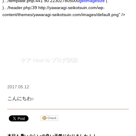
).../template.php
:
441 90.223027805000
getimagesize
(
).../header.php
:
39 http://yawaragi-seikotsuin.com/wp-
content/themes/yawaragi-seikotsuin.com/images/default.png" />
ケア How to ブログ詳細
2017.05.12
こんにちわ♪