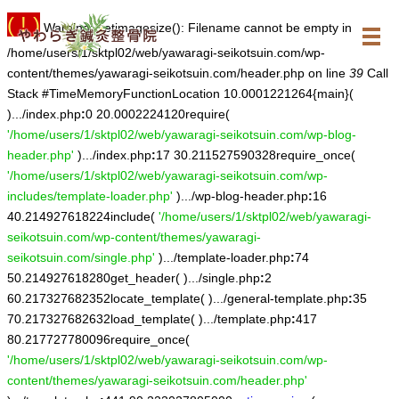
( ! )
Warning: getimagesize(): Filename cannot be empty in
/home/users/1/sktpl02/web/yawaragi-seikotsuin.com/wp-
content/themes/yawaragi-seikotsuin.com/header.php on line
39
Call
Stack #TimeMemoryFunctionLocation 10.0001221264{main}(
).../index.php
:
0 20.0002224120require(
'/home/users/1/sktpl02/web/yawaragi-seikotsuin.com/wp-blog-
header.php'
).../index.php
:
17 30.211527590328require_once(
'/home/users/1/sktpl02/web/yawaragi-seikotsuin.com/wp-
includes/template-loader.php'
).../wp-blog-header.php
:
16
40.214927618224include(
'/home/users/1/sktpl02/web/yawaragi-
seikotsuin.com/wp-content/themes/yawaragi-
seikotsuin.com/single.php'
).../template-loader.php
:
74
50.214927618280get_header( ).../single.php
:
2
60.217327682352locate_template( ).../general-template.php
:
35
70.217327682632load_template( ).../template.php
:
417
80.217727780096require_once(
'/home/users/1/sktpl02/web/yawaragi-seikotsuin.com/wp-
content/themes/yawaragi-seikotsuin.com/header.php'