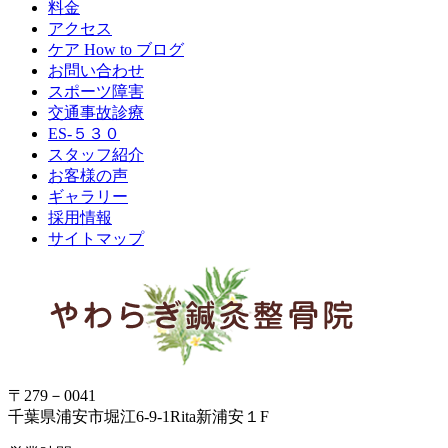
料金
アクセス
ケア How to ブログ
お問い合わせ
スポーツ障害
交通事故診療
ES-５３０
スタッフ紹介
お客様の声
ギャラリー
採用情報
サイトマップ
〒279－0041
千葉県浦安市堀江6-9-1Rita新浦安１F