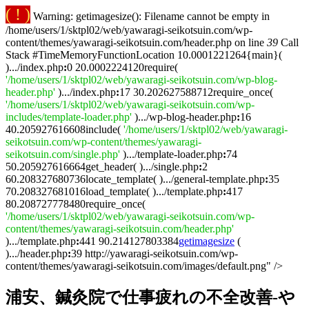
( ! )
Warning: getimagesize(): Filename cannot be empty in
/home/users/1/sktpl02/web/yawaragi-seikotsuin.com/wp-
content/themes/yawaragi-seikotsuin.com/header.php on line
39
Call
Stack #TimeMemoryFunctionLocation 10.0001221264{main}(
).../index.php
:
0 20.0002224120require(
'/home/users/1/sktpl02/web/yawaragi-seikotsuin.com/wp-blog-
header.php'
).../index.php
:
17 30.202627588712require_once(
'/home/users/1/sktpl02/web/yawaragi-seikotsuin.com/wp-
includes/template-loader.php'
).../wp-blog-header.php
:
16
40.205927616608include(
'/home/users/1/sktpl02/web/yawaragi-
seikotsuin.com/wp-content/themes/yawaragi-
seikotsuin.com/single.php'
).../template-loader.php
:
74
50.205927616664get_header( ).../single.php
:
2
60.208327680736locate_template( ).../general-template.php
:
35
70.208327681016load_template( ).../template.php
:
417
80.208727778480require_once(
'/home/users/1/sktpl02/web/yawaragi-seikotsuin.com/wp-
content/themes/yawaragi-seikotsuin.com/header.php'
).../template.php
:
441 90.214127803384
getimagesize
(
).../header.php
:
39 http://yawaragi-seikotsuin.com/wp-
content/themes/yawaragi-seikotsuin.com/images/default.png" />
浦安、鍼灸院で仕事疲れの不全改善-や