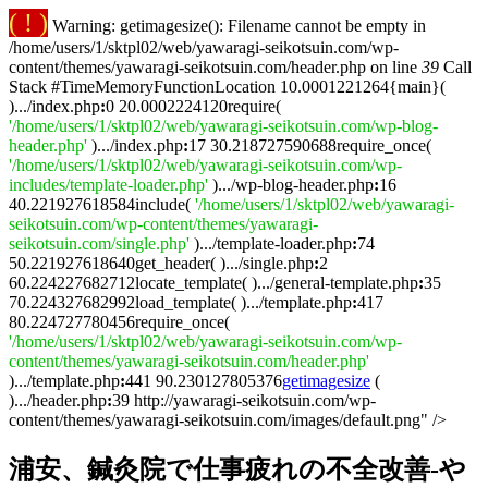
( ! )
Warning: getimagesize(): Filename cannot be empty in
/home/users/1/sktpl02/web/yawaragi-seikotsuin.com/wp-
content/themes/yawaragi-seikotsuin.com/header.php on line
39
Call
Stack #TimeMemoryFunctionLocation 10.0001221264{main}(
).../index.php
:
0 20.0002224120require(
'/home/users/1/sktpl02/web/yawaragi-seikotsuin.com/wp-blog-
header.php'
).../index.php
:
17 30.218727590688require_once(
'/home/users/1/sktpl02/web/yawaragi-seikotsuin.com/wp-
includes/template-loader.php'
).../wp-blog-header.php
:
16
40.221927618584include(
'/home/users/1/sktpl02/web/yawaragi-
seikotsuin.com/wp-content/themes/yawaragi-
seikotsuin.com/single.php'
).../template-loader.php
:
74
50.221927618640get_header( ).../single.php
:
2
60.224227682712locate_template( ).../general-template.php
:
35
70.224327682992load_template( ).../template.php
:
417
80.224727780456require_once(
'/home/users/1/sktpl02/web/yawaragi-seikotsuin.com/wp-
content/themes/yawaragi-seikotsuin.com/header.php'
).../template.php
:
441 90.230127805376
getimagesize
(
).../header.php
:
39 http://yawaragi-seikotsuin.com/wp-
content/themes/yawaragi-seikotsuin.com/images/default.png" />
浦安、鍼灸院で仕事疲れの不全改善-や