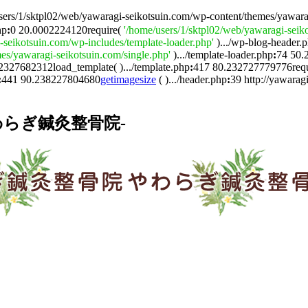
sers/1/sktpl02/web/yawaragi-seikotsuin.com/wp-content/themes/yawara
hp
:
0 20.0002224120require(
'/home/users/1/sktpl02/web/yawaragi-seik
-seikotsuin.com/wp-includes/template-loader.php'
).../wp-blog-header.
es/yawaragi-seikotsuin.com/single.php'
).../template-loader.php
:
74 50.
2327682312load_template( ).../template.php
:
417 80.232727779776req
:
441 90.238227804680
getimagesize
( ).../header.php
:
39 http://yawarag
らぎ鍼灸整骨院-