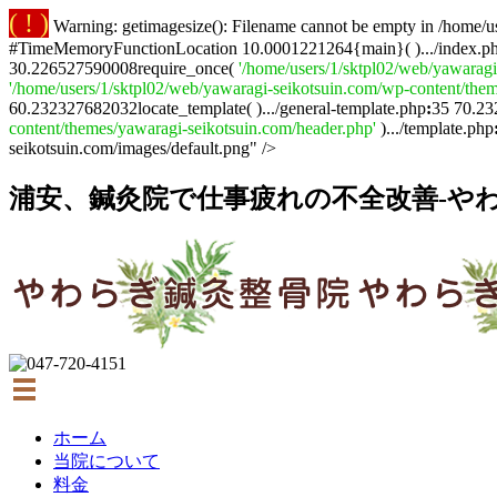
( ! )
Warning: getimagesize(): Filename cannot be empty in /home/u
#TimeMemoryFunctionLocation 10.0001221264{main}( ).../index.p
30.226527590008require_once(
'/home/users/1/sktpl02/web/yawaragi
'/home/users/1/sktpl02/web/yawaragi-seikotsuin.com/wp-content/them
60.232327682032locate_template( ).../general-template.php
:
35 70.23
content/themes/yawaragi-seikotsuin.com/header.php'
).../template.php
seikotsuin.com/images/default.png" />
浦安、鍼灸院で仕事疲れの不全改善-やわ
ホーム
当院について
料金