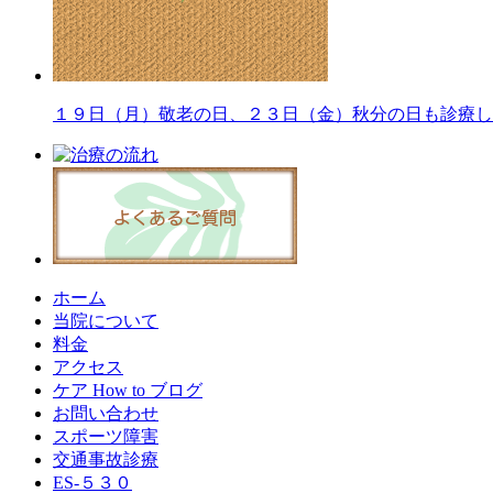
１９日（月）敬老の日、２３日（金）秋分の日も診療し
ホーム
当院について
料金
アクセス
ケア How to ブログ
お問い合わせ
スポーツ障害
交通事故診療
ES-５３０