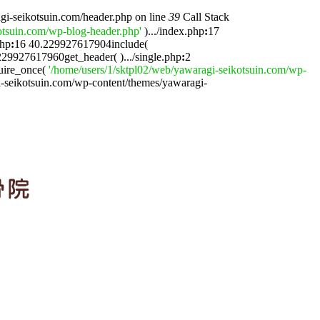
gi-seikotsuin.com/header.php on line
39
Call Stack
otsuin.com/wp-blog-header.php'
).../index.php
:
17
php
:
16 40.229927617904include(
229927617960get_header( ).../single.php
:
2
uire_once(
'/home/users/1/sktpl02/web/yawaragi-seikotsuin.com/wp-
i-seikotsuin.com/wp-content/themes/yawaragi-