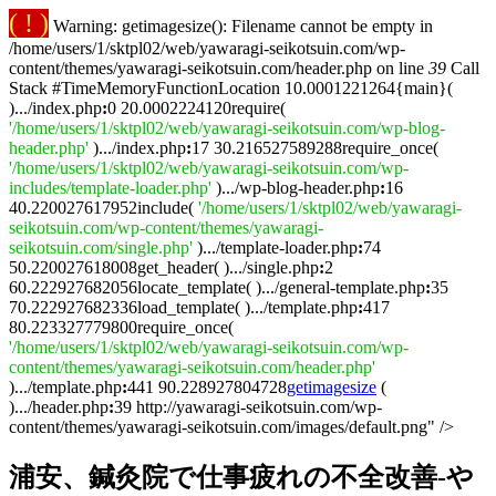
( ! )
Warning: getimagesize(): Filename cannot be empty in
/home/users/1/sktpl02/web/yawaragi-seikotsuin.com/wp-
content/themes/yawaragi-seikotsuin.com/header.php on line
39
Call
Stack #TimeMemoryFunctionLocation 10.0001221264{main}(
).../index.php
:
0 20.0002224120require(
'/home/users/1/sktpl02/web/yawaragi-seikotsuin.com/wp-blog-
header.php'
).../index.php
:
17 30.216527589288require_once(
'/home/users/1/sktpl02/web/yawaragi-seikotsuin.com/wp-
includes/template-loader.php'
).../wp-blog-header.php
:
16
40.220027617952include(
'/home/users/1/sktpl02/web/yawaragi-
seikotsuin.com/wp-content/themes/yawaragi-
seikotsuin.com/single.php'
).../template-loader.php
:
74
50.220027618008get_header( ).../single.php
:
2
60.222927682056locate_template( ).../general-template.php
:
35
70.222927682336load_template( ).../template.php
:
417
80.223327779800require_once(
'/home/users/1/sktpl02/web/yawaragi-seikotsuin.com/wp-
content/themes/yawaragi-seikotsuin.com/header.php'
).../template.php
:
441 90.228927804728
getimagesize
(
).../header.php
:
39 http://yawaragi-seikotsuin.com/wp-
content/themes/yawaragi-seikotsuin.com/images/default.png" />
浦安、鍼灸院で仕事疲れの不全改善-や